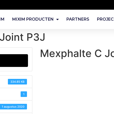
IM
MIXIM PRODUCTEN
PARTNERS
PROJE
Joint P3J
Mexphalte C Jo
334.85 KB
1
1 augustus 2020