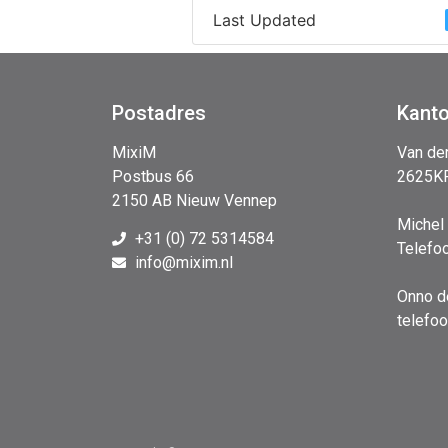
Last Updated
Postadres
Kant
MixiM
Van de
Postbus 66
2625KP
2150 AB Nieuw Vennep
Michel
+31 (0) 72 5314584
Telefo
info@mixim.nl
Onno d
telefo