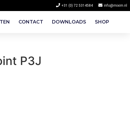
+31 (0) 72 5314584
info@mixim.nl
CTEN
CONTACT
DOWNLOADS
SHOP
int P3J