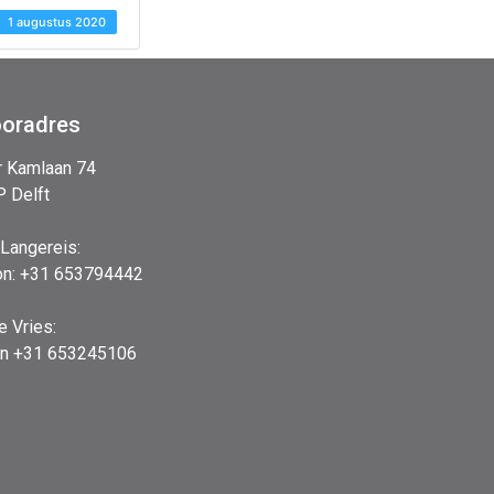
1 augustus 2020
ooradres
r Kamlaan 74
 Delft
 Langereis:
on: +31 653794442
e Vries:
on +31 653245106