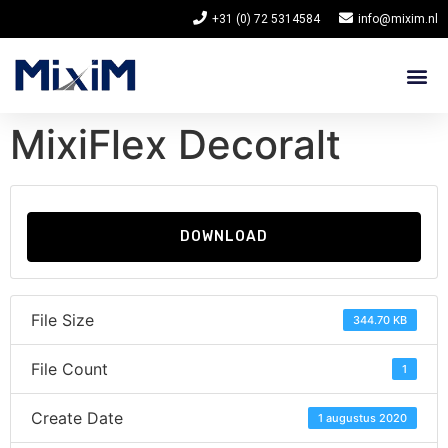
+31 (0) 72 5314584
info@mixim.nl
MixiFlex Decoralt
DOWNLOAD
File Size
344.70 KB
File Count
1
Create Date
1 augustus 2020