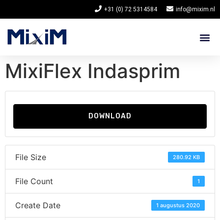
+31 (0) 72 5314584
info@mixim.nl
MixiFlex Indasprim
DOWNLOAD
File Size
280.92 KB
File Count
1
Create Date
1 augustus 2020