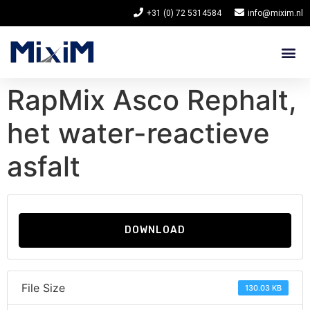
+31 (0) 72 5314584
info@mixim.nl
RapMix Asco Rephalt,
het water-reactieve
asfalt
DOWNLOAD
File Size
130.03 KB