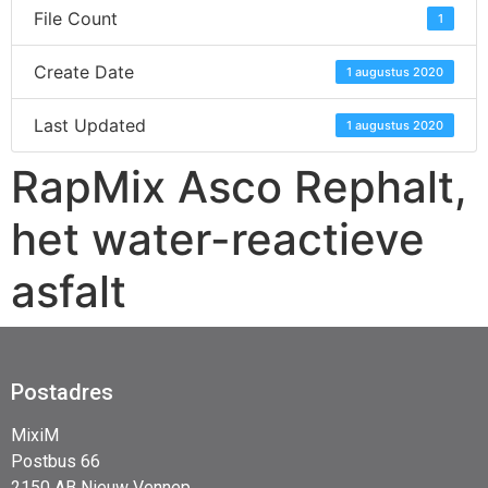
File Count
1
Create Date
1 augustus 2020
Last Updated
1 augustus 2020
RapMix Asco Rephalt,
het water-reactieve
asfalt
Postadres
MixiM
Postbus 66
2150 AB Nieuw Vennep