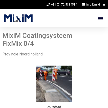
+31 (0) 72 5314584
info@mixim.nl
MixiM Coatingsysteem
FixMix 0/4
Provincie Noord holland
N Holland