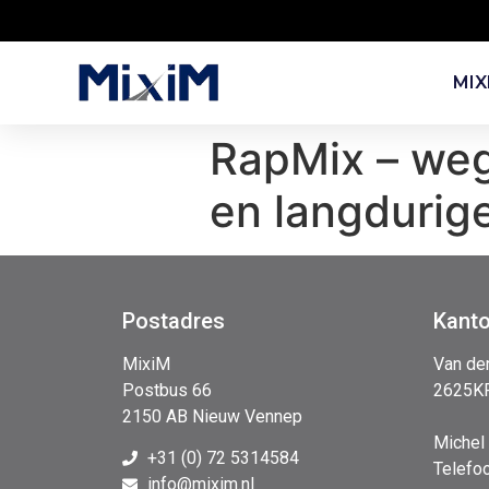
MIX
RapMix – weg
en langdurige
Postadres
Kant
MixiM
Van de
Postbus 66
2625KP
2150 AB Nieuw Vennep
Michel
+31 (0) 72 5314584
Telefo
info@mixim.nl