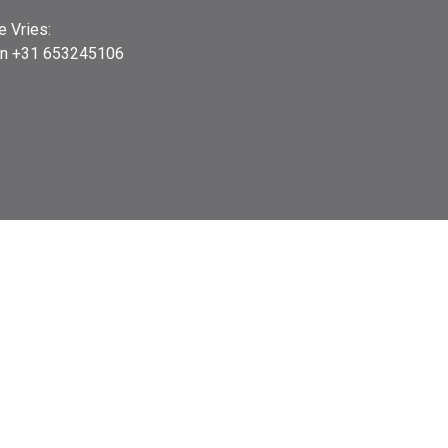
e Vries:
on +31 653245106