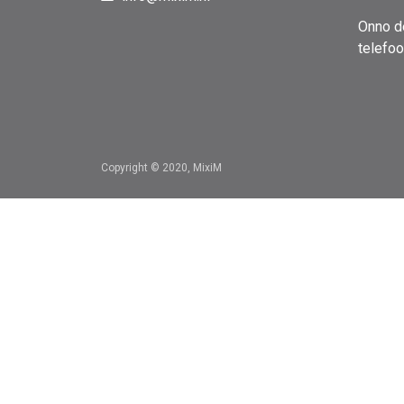
Onno d
telefo
Copyright © 2020, MixiM