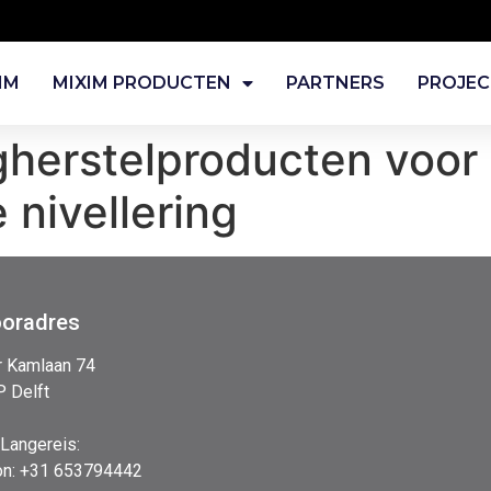
IM
MIXIM PRODUCTEN
PARTNERS
PROJE
herstelproducten voor 
 nivellering
ooradres
r Kamlaan 74
 Delft
 Langereis:
on: +31 653794442